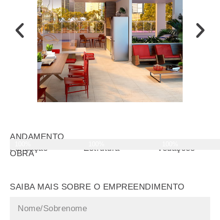
ANDAMENTO
100%
100%
100%
DA
Fundação
Estrutura
Vedações
OBRA
SAIBA MAIS SOBRE O EMPREENDIMENTO