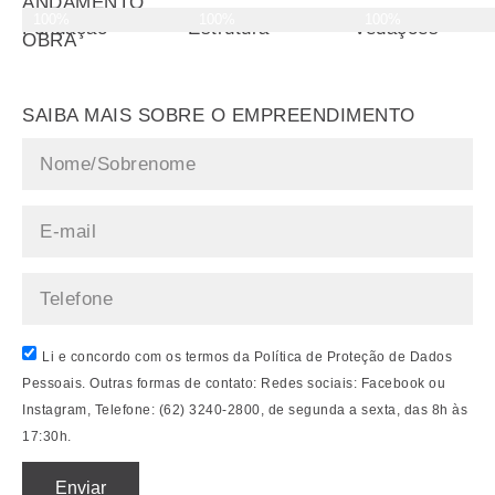
ANDAMENTO
100%
100%
100%
DA
Fundação
Estrutura
Vedações
OBRA
SAIBA MAIS SOBRE O EMPREENDIMENTO
Li e concordo com os termos da Política de Proteção de Dados
Pessoais. Outras formas de contato: Redes sociais: Facebook ou
Instagram, Telefone: (62) 3240-2800, de segunda a sexta, das 8h às
17:30h.
Enviar