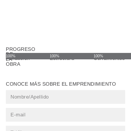
PROGRESO
DE
100%
100%
100%
Fundación
Estructura
Cerramientos
LA
OBRA
CONOCE MÁS SOBRE EL EMPRENDIMIENTO