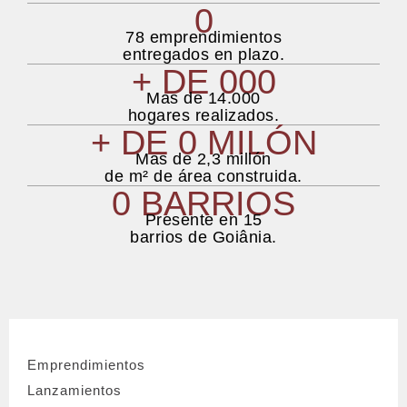
0
78 emprendimientos
entregados en plazo.
+ DE 
0
00
Mas de 14.000
hogares realizados.
+ DE 
0
 MILÓN
Mas de 2,3 millón
de m² de área construida.
0
 BARRIOS
Presente en 15
barrios de Goiânia.
Emprendimientos
Lanzamientos