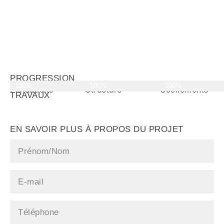
PROGRESSION
100%
100%
100%
DES
Fondations
Structure
Scellements
TRAVAUX
EN SAVOIR PLUS À PROPOS DU PROJET